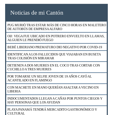
HOTEL RIU REABRIÓ SUS PUERTAS CON 17 NUEVOS
PROTOCOLOS Y SEGURO MÉDICO PARA HUÉSPEDES
Noticias de mi Cantón
ESTABAN EN CUARTERÍA Y FUERON SORPRENDIDOS POR
POLICÍA DE MIGRACIÓN
PUG MURIÓ TRAS ESTAR MÁS DE CINCO HORAS EN MALETERO
FUERZA PÚBLICA RESCATÓ A 23 GALLOS DE NICOYA
DE AUTOBÚS DE EMPRESA ALFARO
DETIENEN A HOMBRE Y MUJER EN BARRIO ESQUIPULAS EN
OIJ: VEGA FUE UBICADO EN POTRERO ENVUELTO EN LLAMAS,
SANTA CRUZ
ALGUIEN LE PRENDIÓ FUEGO
EXTRANJEROS EN CONDICIÓN DE TURISTAS PODRÁN UTILIZAR
BEBÉ LIBERIANO PREMATURO DIO NEGATIVO POR COVID-19
SU LICENCIA DE CONDUCIR HASTA EL 18 DE AGOSTO
IDENTIFICAN A LOS FALLECIDOS QUE VIAJABAN EN BUSETA
¿CÓMO APLICAR PARA UN FINANCIAMIENTO DE VIVIENDA CON
TRAS COLISIÓN EN MIRAMAR
BONO EN EL BANCO NACIONAL?
DETIENEN A DOS MUJERES EN EL COCO TRAS CORTAR CON
DETIENEN A VENDEDOR DE DROGA AL MENUDEO EN CURIME
CUCHILLO A TRES MUJERES
NICOYA
POR TOMARSE UN SELFIE JOVEN DE 19 AÑOS CAYÓ AL
CAZADOR DETENIDO CON CARNE DE LA ESPECIE VENADO
ACANTILADO EN FLAMINGO
COLA BLANCA EN SECTOR MURCIÉLAGO DEL ACG
CON MACHETE EN MANO QUERÍAN ASALTAR A VECINO EN
BIZARRAP, DUKI, RYAN CASTRO, ESHCONINCO Y DISTO
LIBERIA
ESTARÁN EN EL BEACH FEST CR EN PLAYA TAMARINDO
INDOCUMENTADOS LLEGAN A CAÑAS POR PUNTOS CIEGOS Y
ESTO DICE BANCO NACIONAL SOBRE ALLANAMIENTO DE OIJ
HAY PERSONAS QUE LOS AYUDAN
EN SUCURSAL EN ESPARZA
PLAYA PANAMÁ TENDRÁ MERCADITO GASTRONÓMICO Y
CULTURAL